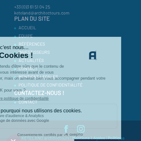
+33 (0)3 61 51 04 25
keteland@architecteurs.com
PLAN DU SITE
ACCUEIL
EQUIPE
RÉFÉRENCES
INVESTISSEURS
ACTUALITÉS
CONTACT
MENTIONS LEGALES
POLITIQUE DE CONFIDENTIALITÉ
CONTACTEZ-NOUS !
CONTACT
© KETELAND architecteurs |
Mentions Légales
|
Politique