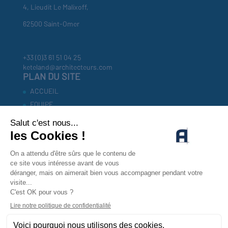
4, Lieudit Le Malixoff,
62500 Saint-Omer
+33 (0)3 61 51 04 25
keteland@architecteurs.com
PLAN DU SITE
ACCUEIL
EQUIPE
RÉFÉRENCES
INVESTISSEURS
ACTUALITÉS
CONTACT
MENTIONS LEGALES
POLITIQUE DE CONFIDENTIALITÉ
CONTACTEZ-NOUS !
CONTACT