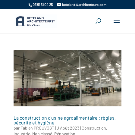
03 61 51 04 25
keteland@architecteurs.com
La construction d’usine agroalimentaire : règles,
sécurité et hygiène
par
Fabien PROUVOST
|
J Août 2023
|
Construction
,
Industrie
,
Non classé
,
Rénovation