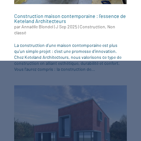
Construction maison contemporaine : l’essence de
Keteland Architecteurs
par
Annaëlle Blondel
|
J Sep 2025
|
Construction
,
Non
classé
La construction d’une maison contemporaine est plus
qu’un simple projet : c’est une promesse d’innovation.
Chez Keteland Architecteurs, nous valorisons ce type de
construction en alliant esthétique, durabilité et confort.
Vous l’aurez compris : la construction de...