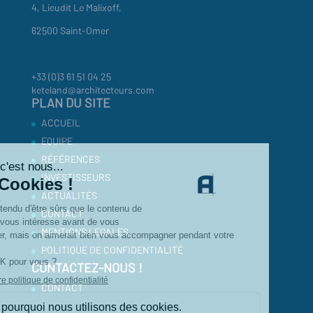
4, Lieudit Le Malixoff,
62500 Saint-Omer
+33 (0)3 61 51 04 25
keteland@architecteurs.com
PLAN DU SITE
ACCUEIL
EQUIPE
RÉFÉRENCES
INVESTISSEURS
ACTUALITÉS
CONTACT
MENTIONS LEGALES
POLITIQUE DE CONFIDENTIALITÉ
CONTACTEZ-NOUS !
CONTACT