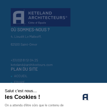
OÙ SOMMES-NOUS ?
4, Lieudit Le Malixoff,
62500 Saint-Omer
+33 (0)3 61 51 04 25
keteland@architecteurs.com
PLAN DU SITE
ACCUEIL
EQUIPE
RÉFÉRENCES
INVESTISSEURS
ACTUALITÉS
CONTACT