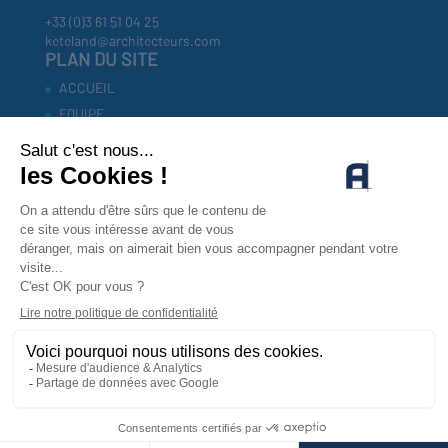
+33 (0)3 61 51 04 25
keteland@architecteurs.com
PLAN DU SITE
ACCUEIL
EQUIPE
RÉFÉRENCES
INVESTISSEURS
ACTUALITÉS
CONTACT
MENTIONS LEGALES
POLITIQUE DE CONFIDENTIALITÉ
CONTACTEZ-NOUS !
CONTACT
© KETELAND architecteurs |
Mentions Légales
|
Politique