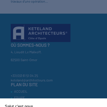
travaux d’une opération...
OÙ SOMMES-NOUS ?
4, Lieudit Le Malixoff,
62500 Saint-Omer
+33 (0)3 61 51 04 25
keteland@architecteurs.com
PLAN DU SITE
ACCUEIL
EQUIPE
RÉFÉRENCES