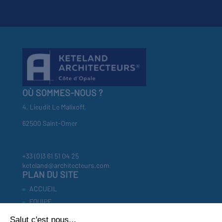
OÙ SOMMES-NOUS ?
4, Lieudit Le Malixoff,
62500 Saint-Omer
+33 (0)3 61 51 04 25
keteland@architecteurs.com
PLAN DU SITE
ACCUEIL
EQUIPE
RÉFÉRENCES