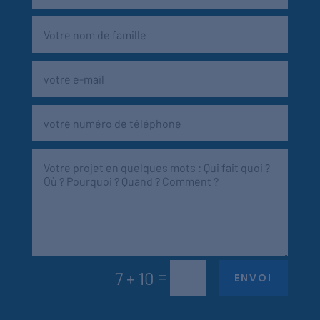
=
7 + 10
ENVOI