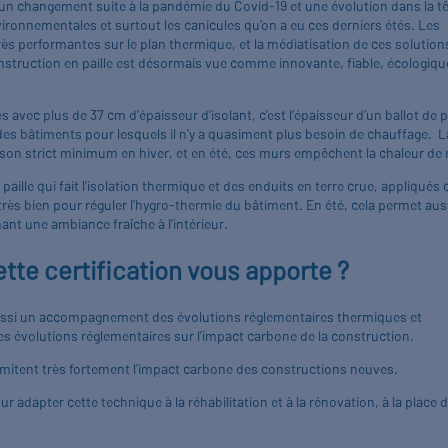
a eu un changement suite à la pandémie du Covid-19 et une évolution dans la t
ronnementales et surtout les canicules qu’on a eu ces derniers étés. Les
ès performantes sur le plan thermique, et la médiatisation de ces solution
construction en paille est désormais vue comme innovante, fiable, écologiqu
s avec plus de 37 cm d’épaisseur d’isolant, c’est l’épaisseur d’un ballot de pa
 des bâtiments pour lesquels il n’y a quasiment plus besoin de chauffage. L
on strict minimum en hiver, et en été, ces murs empêchent la chaleur de 
 paille qui fait l’isolation thermique et des enduits en terre crue, appliqués 
 très bien pour réguler l’hygro-thermie du bâtiment. En été, cela permet aus
ant une ambiance fraîche à l’intérieur.
ette certification vous apporte ?
 aussi un accompagnement des évolutions réglementaires thermiques et
 évolutions réglementaires sur l’impact carbone de la construction.
imitent très fortement l’impact carbone des constructions neuves.
r adapter cette technique à la réhabilitation et à la rénovation, à la place 