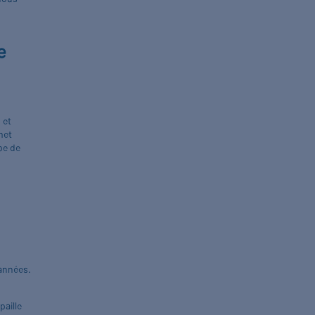
e
e
 et
met
pe de
’années.
paille