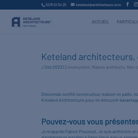
03 61 51 04 25
keteland@architecteurs.com
ACCUEIL
PARTICUL
Keteland architecteurs, 
J Déc 2023
|
Construction
,
Maison architecte
,
Non c
Désormais certifié constructeur maison en paille, n
Keteland Architecteurs pour en découvrir davantag
Pouvez-vous vous présente
Je m’appelle Fabien Prouvost. Je suis architecte et 
d’architecture installée à Saint-Omer depuis septemb