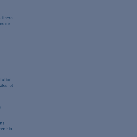
il sera
des de
itution
les, et
e
ons
enir la