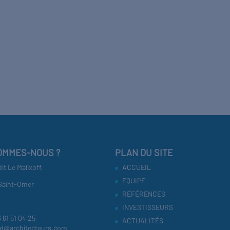
OMMES-NOUS ?
PLAN DU SITE
dit Le Malixoff,
ACCUEIL
EQUIPE
Saint-Omer
RÉFÉRENCES
INVESTISSEURS
3 61 51 04 25
ACTUALITÉS
nd@architecteurs.com