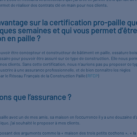
met de réaliser des contrats clé en main pour nos clients.
antage sur la certification pro-paille qu
elques semaines et qui vous permet d’êtr
 en paille ?
 pouvoir être concepteur et constructeur de bâtiment en paille, ossature bois
cessaire pour pouvoir être assuré sur ce type de construction. Elle nous per
nos clients. Sans cette certification, nous n’aurions pas pu proposer ce ty
ouscrire à une assurance professionnelle, et de bien connaître les règles
par le Réseau Français de la Construction Paille (
RFCP
)
ons que l’assurance ?
paille avec un de mes amis, sa maison en l’occurrence il y a une douzaine d
ique, j’ai souhaité le proposer à mes clients.
osant des arguments comme la « maison des trois petits cochons », « la 