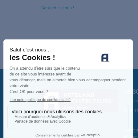
Contactez-nous !
OÙ S
4, Lieu
62500 
+33 (0)
ketela