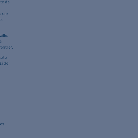
ête de
s sur
e,
ille.
a
rentrer.
côté
si de
des