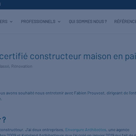
IERS
PROFESSIONNELS
QUI SOMMES NOUS ?
RÉFÉRENC
certifié constructeur maison en pai
lassé
,
Rénovation
ous avons souhaité nous entretenir avec Fabien Prouvost, dirigeant de l’en
e.
r ?
constructeur. J’ai deux entreprises,
Envergure Architectes
, une agence
re 2009 et Keteland Architecteurs que j’ai créé en janvier 2019 qui fait de