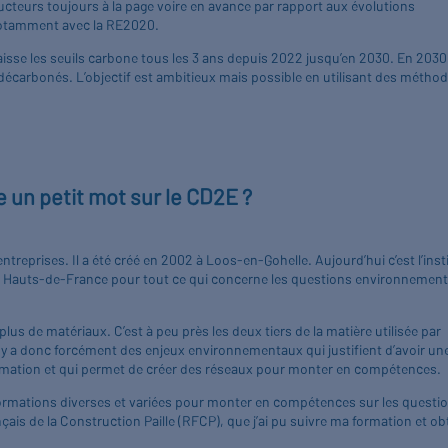
tructeurs toujours à la page voire en avance par rapport aux évolutions
notamment avec la RE2020.
isse les seuils carbone tous les 3 ans depuis 2022 jusqu’en 2030. En 2030, 
décarbonés. L’objectif est ambitieux mais possible en utilisant des métho
e un petit mot sur le CD2E ?
reprises. Il a été créé en 2002 à Loos-en-Gohelle. Aujourd’hui c’est l’inst
s Hauts-de-France pour tout ce qui concerne les questions environnementa
us de matériaux. C’est à peu près les deux tiers de la matière utilisée par
l y a donc forcément des enjeux environnementaux qui justifient d’avoir un
nformation et qui permet de créer des réseaux pour monter en compétences.
 formations diverses et variées pour monter en compétences sur les questi
ais de la Construction Paille (RFCP), que j’ai pu suivre ma formation et obt