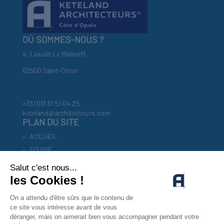
OÙ SOMMES-NOUS ?
4, Lieudit Le Malixoff,
62500 Saint-Omer
+33 (0)3 61 51 04 25
keteland@architecteurs.com
PLAN DU SITE
ACCUEIL
EQUIPE
RÉFÉRENCES
INVESTISSEURS
ACTUALITÉS
CONTACT
MENTIONS LEGALES